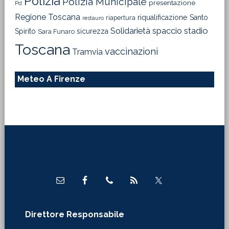
Polizia
Polizia Municipale
presentazione
Pd
Regione Toscana
riqualificazione
Santo
riapertura
restauro
Solidarietà
stadio
spaccio
Spirito
sicurezza
Sara Funaro
Toscana
vaccinazioni
Tramvia
Meteo A Firenze
Footer
Direttore Responsabile