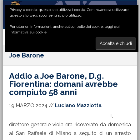
Passa
Passa
Passa
Passa
Privacy e cookie: questo sito utilizza i cookie. Continuando a utilizzare
alla
al
alla
al
questo sito web, acconsenti al loro utilizzo.
navigazione
contenuto
barra
piè
Per ulteriori informazioni, anche sul controllo dei cookie, leggi qui:
primaria
principale
laterale
di
Informativa sui cookie
primaria
pagina
MENU
Joe Barone
Addio a Joe Barone, D.g.
Fiorentina: domani avrebbe
compiuto 58 anni
19 MARZO 2024
//
Luciano Mazziotta
Il
direttore generale viola era ricoverato da domenica
al San Raffaele di Milano a seguito di un arresto