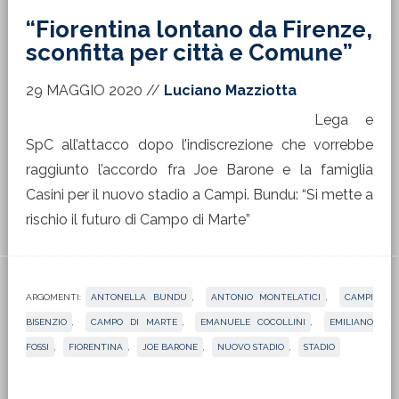
“Fiorentina lontano da Firenze,
sconfitta per città e Comune”
29 MAGGIO 2020
//
Luciano Mazziotta
Lega e
SpC all’attacco dopo l’indiscrezione che vorrebbe
raggiunto l’accordo fra Joe Barone e la famiglia
Casini per il nuovo stadio a Campi. Bundu: “Si mette a
rischio il futuro di Campo di Marte”
ARGOMENTI:
ANTONELLA BUNDU
,
ANTONIO MONTELATICI
,
CAMPI
BISENZIO
,
CAMPO DI MARTE
,
EMANUELE COCOLLINI
,
EMILIANO
FOSSI
,
FIORENTINA
,
JOE BARONE
,
NUOVO STADIO
,
STADIO