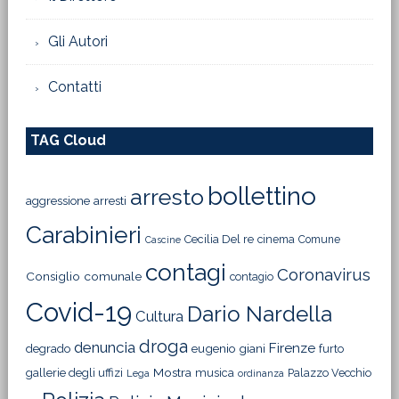
Gli Autori
Contatti
TAG Cloud
bollettino
arresto
aggressione
arresti
Carabinieri
Cecilia Del re
cinema
Comune
Cascine
contagi
Coronavirus
Consiglio comunale
contagio
Covid-19
Dario Nardella
Cultura
droga
denuncia
Firenze
degrado
eugenio giani
furto
Mostra
gallerie degli uffizi
musica
Palazzo Vecchio
Lega
ordinanza