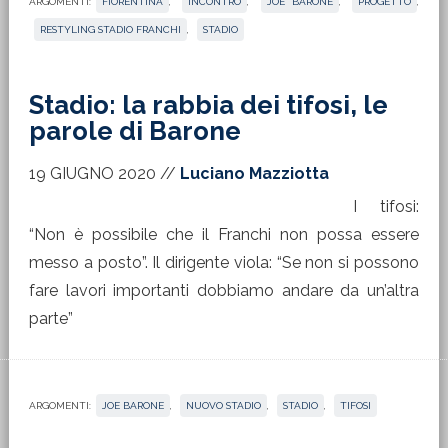
ARGOMENTI:
FIORENTINA
,
INCONTRO
,
JOE BARONE
,
PROGETTO
,
RESTYLING STADIO FRANCHI
,
STADIO
Stadio: la rabbia dei tifosi, le
parole di Barone
19 GIUGNO 2020
//
Luciano Mazziotta
I tifosi:
“Non è possibile che il Franchi non possa essere
messo a posto”. Il dirigente viola: “Se non si possono
fare lavori importanti dobbiamo andare da un’altra
parte”
ARGOMENTI:
JOE BARONE
,
NUOVO STADIO
,
STADIO
,
TIFOSI