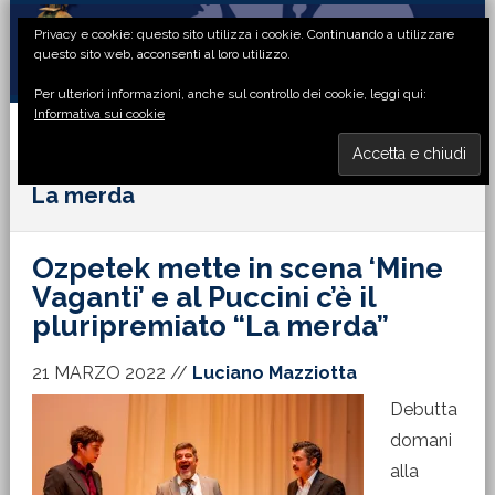
Passa
Passa
Passa
Passa
Privacy e cookie: questo sito utilizza i cookie. Continuando a utilizzare
alla
al
alla
al
questo sito web, acconsenti al loro utilizzo.
navigazione
contenuto
barra
piè
Per ulteriori informazioni, anche sul controllo dei cookie, leggi qui:
primaria
principale
laterale
di
Informativa sui cookie
primaria
pagina
MENU
La merda
Ozpetek mette in scena ‘Mine
Vaganti’ e al Puccini c’è il
pluripremiato “La merda”
21 MARZO 2022
//
Luciano Mazziotta
Debutta
domani
alla