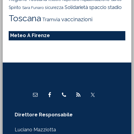
Solidarietà
stadio
spaccio
Spirito
sicurezza
Sara Funaro
Toscana
vaccinazioni
Tramvia
Meteo A Firenze
Footer
Direttore Responsabile
Luciano Mazziotta