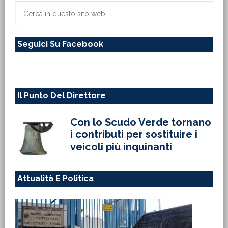
primaria
Cerca
in
questo
Seguici Su Facebook
sito
web
Il Punto Del Direttore
Con lo Scudo Verde tornano
i contributi per sostituire i
veicoli più inquinanti
Attualità E Politica