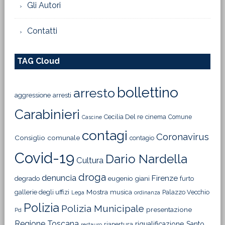
Gli Autori
Contatti
TAG Cloud
bollettino
arresto
aggressione
arresti
Carabinieri
Cecilia Del re
cinema
Comune
Cascine
contagi
Coronavirus
Consiglio comunale
contagio
Covid-19
Dario Nardella
Cultura
droga
denuncia
Firenze
degrado
eugenio giani
furto
Mostra
gallerie degli uffizi
musica
Palazzo Vecchio
Lega
ordinanza
Polizia
Polizia Municipale
presentazione
Pd
Regione Toscana
riqualificazione
Santo
riapertura
restauro