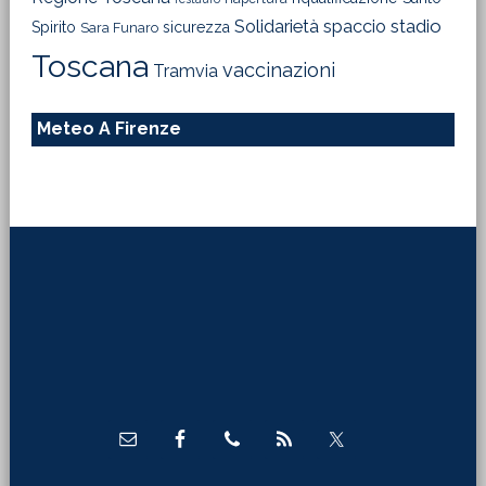
Solidarietà
stadio
spaccio
Spirito
sicurezza
Sara Funaro
Toscana
vaccinazioni
Tramvia
Meteo A Firenze
Footer