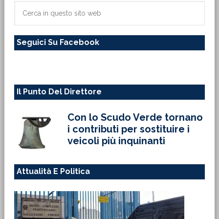
primaria
Cerca
in
questo
Seguici Su Facebook
sito
web
Il Punto Del Direttore
Con lo Scudo Verde tornano
i contributi per sostituire i
veicoli più inquinanti
Attualità E Politica