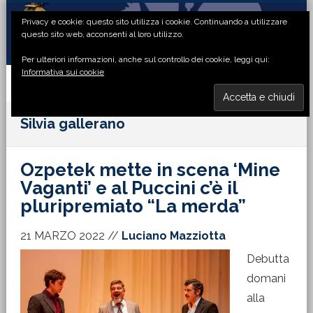
Passa
Passa
Passa
Passa
Privacy e cookie: questo sito utilizza i cookie. Continuando a utilizzare
alla
al
alla
al
questo sito web, acconsenti al loro utilizzo.
navigazione
contenuto
barra
piè
Per ulteriori informazioni, anche sul controllo dei cookie, leggi qui:
primaria
principale
laterale
di
Informativa sui cookie
primaria
pagina
MENU
Silvia gallerano
Ozpetek mette in scena ‘Mine
Vaganti’ e al Puccini c’è il
pluripremiato “La merda”
21 MARZO 2022
//
Luciano Mazziotta
Debutta
domani
alla