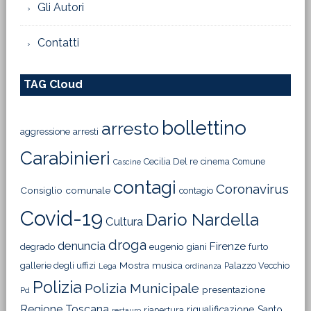
Gli Autori
Contatti
TAG Cloud
bollettino
arresto
aggressione
arresti
Carabinieri
Cecilia Del re
cinema
Comune
Cascine
contagi
Coronavirus
Consiglio comunale
contagio
Covid-19
Dario Nardella
Cultura
droga
denuncia
Firenze
degrado
eugenio giani
furto
Mostra
gallerie degli uffizi
musica
Palazzo Vecchio
Lega
ordinanza
Polizia
Polizia Municipale
presentazione
Pd
Regione Toscana
riqualificazione
Santo
riapertura
restauro