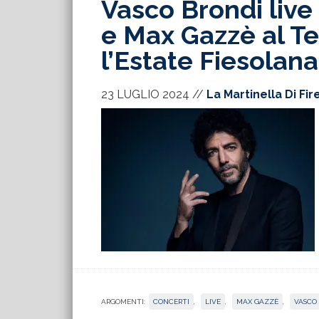
Vasco Brondi live 
e Max Gazzè al T
l’Estate Fiesolana
23 LUGLIO 2024
//
La Martinella Di Fi
ARGOMENTI:
CONCERTI
,
LIVE
,
MAX GAZZÈ
,
VASCO