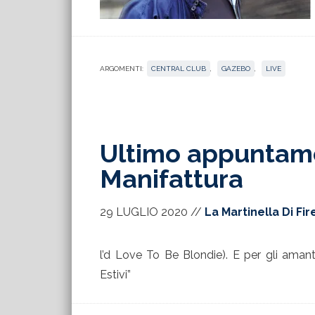
ARGOMENTI:
CENTRAL CLUB
,
GAZEBO
,
LIVE
Ultimo appuntamen
Manifattura
29 LUGLIO 2020
//
La Martinella Di Fi
l’d Love To Be Blondie). E per gli amanti 
Estivi”