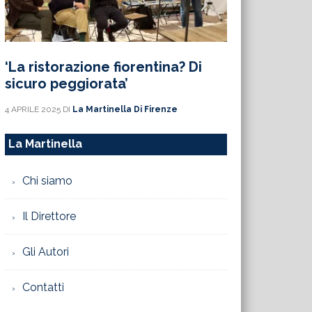
‘La ristorazione fiorentina? Di
sicuro peggiorata’
4 APRILE 2025
DI
La Martinella Di Firenze
La Martinella
Chi siamo
Il Direttore
Gli Autori
Contatti