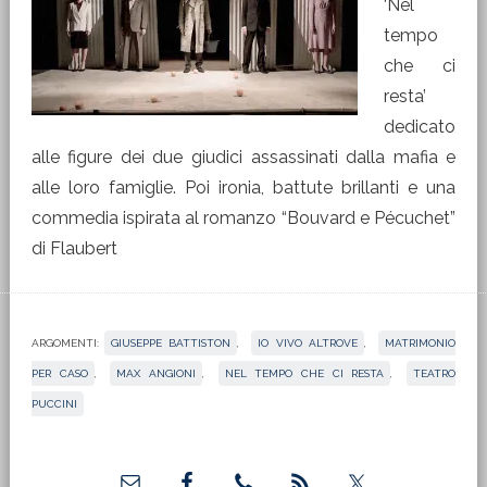
‘Nel
tempo
che ci
resta’
dedicato
alle figure dei due giudici assassinati dalla mafia e
alle loro famiglie. Poi ironia, battute brillanti e una
commedia ispirata al romanzo “Bouvard e Pécuchet”
di Flaubert
ARGOMENTI:
GIUSEPPE BATTISTON
,
IO VIVO ALTROVE
,
MATRIMONIO
PER CASO
,
MAX ANGIONI
,
NEL TEMPO CHE CI RESTA
,
TEATRO
PUCCINI
Barra