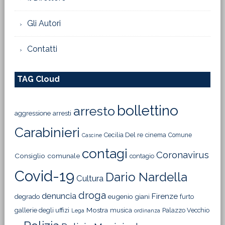
Gli Autori
Contatti
TAG Cloud
bollettino
arresto
aggressione
arresti
Carabinieri
Cecilia Del re
cinema
Comune
Cascine
contagi
Coronavirus
Consiglio comunale
contagio
Covid-19
Dario Nardella
Cultura
droga
denuncia
Firenze
degrado
eugenio giani
furto
Mostra
gallerie degli uffizi
musica
Palazzo Vecchio
Lega
ordinanza