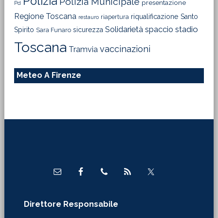
Polizia
Polizia Municipale
presentazione
Pd
Regione Toscana
riqualificazione
Santo
riapertura
restauro
Solidarietà
stadio
spaccio
Spirito
sicurezza
Sara Funaro
Toscana
vaccinazioni
Tramvia
Meteo A Firenze
Footer
Direttore Responsabile