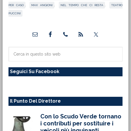
PER CASO
,
MAX ANGIONI
,
NEL TEMPO CHE CI RESTA
,
TEATRO
PUCCINI
Barra
laterale
primaria
Cerca
in
questo
Seguici Su Facebook
sito
web
Il Punto Del Direttore
Con lo Scudo Verde tornano
i contributi per sostituire i
veicoli più inquinanti