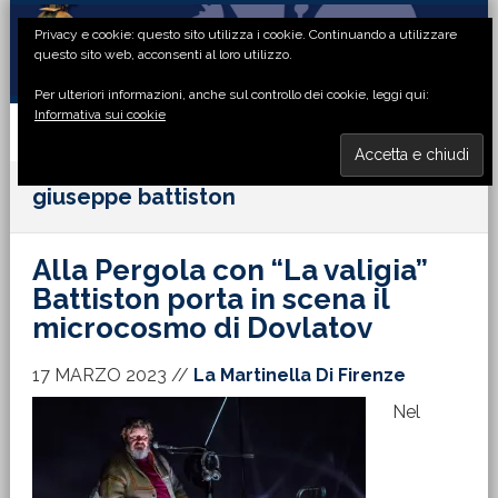
Passa
Passa
Passa
Passa
Privacy e cookie: questo sito utilizza i cookie. Continuando a utilizzare
alla
al
alla
al
questo sito web, acconsenti al loro utilizzo.
navigazione
contenuto
barra
piè
Per ulteriori informazioni, anche sul controllo dei cookie, leggi qui:
primaria
principale
laterale
di
Informativa sui cookie
primaria
pagina
MENU
giuseppe battiston
Alla Pergola con “La valigia”
Battiston porta in scena il
microcosmo di Dovlatov
17 MARZO 2023
//
La Martinella Di Firenze
Nel