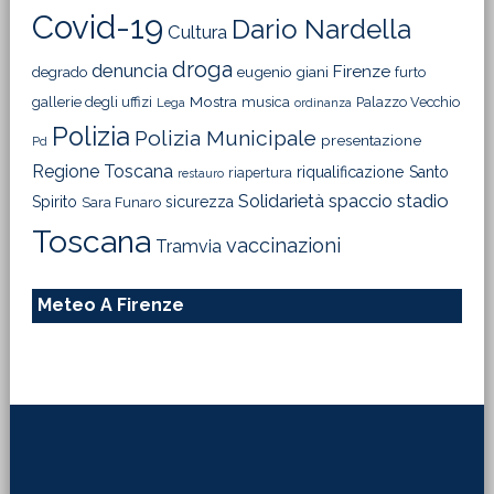
Covid-19
Dario Nardella
Cultura
droga
denuncia
Firenze
degrado
eugenio giani
furto
Mostra
gallerie degli uffizi
musica
Palazzo Vecchio
Lega
ordinanza
Polizia
Polizia Municipale
presentazione
Pd
Regione Toscana
riqualificazione
Santo
riapertura
restauro
Solidarietà
stadio
spaccio
Spirito
sicurezza
Sara Funaro
Toscana
vaccinazioni
Tramvia
Meteo A Firenze
Footer