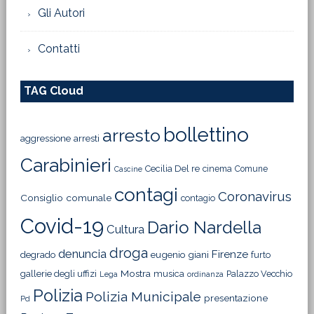
Gli Autori
Contatti
TAG Cloud
bollettino
arresto
aggressione
arresti
Carabinieri
Cecilia Del re
cinema
Comune
Cascine
contagi
Coronavirus
Consiglio comunale
contagio
Covid-19
Dario Nardella
Cultura
droga
denuncia
Firenze
degrado
eugenio giani
furto
Mostra
gallerie degli uffizi
musica
Palazzo Vecchio
Lega
ordinanza
Polizia
Polizia Municipale
presentazione
Pd