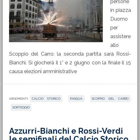
persone
in piazza
Duomo
per
assistere
allo
Scoppio del Carro: la seconda partita sarà Rossi-
Bianchi. Si giocherà il 1° e 2 giugno con la finale il 15
causa elezioni amministrative
ARGOMENTI:
CALCIO STORICO
,
PASQUA
,
SCOPPIO DEL CARRO
,
SORTEGGIO
Azzurri-Bianchi e Rossi-Verdi
le semifinali del Calcio Storico