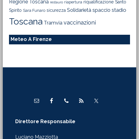
Regione Toscana
riqualificazione
Santo
riapertura
restauro
Solidarietà
stadio
spaccio
Spirito
sicurezza
Sara Funaro
Toscana
vaccinazioni
Tramvia
Meteo A Firenze
Footer
Direttore Responsabile
Luciano Mazziotta