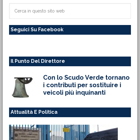
primaria
Cerca
in
questo
Seguici Su Facebook
sito
web
Il Punto Del Direttore
Con lo Scudo Verde tornano
i contributi per sostituire i
veicoli più inquinanti
Attualità E Politica