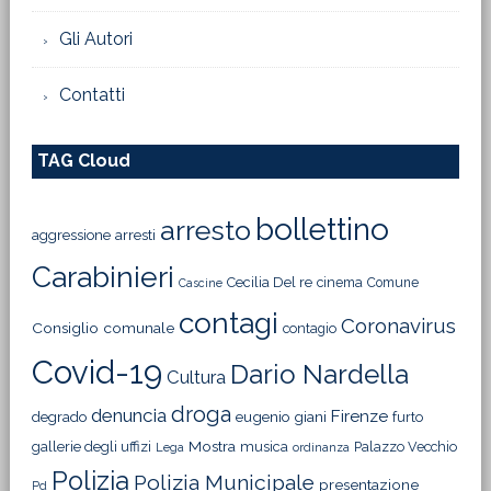
Gli Autori
Contatti
TAG Cloud
bollettino
arresto
aggressione
arresti
Carabinieri
Cecilia Del re
cinema
Comune
Cascine
contagi
Coronavirus
Consiglio comunale
contagio
Covid-19
Dario Nardella
Cultura
droga
denuncia
Firenze
degrado
eugenio giani
furto
Mostra
gallerie degli uffizi
musica
Palazzo Vecchio
Lega
ordinanza
Polizia
Polizia Municipale
presentazione
Pd