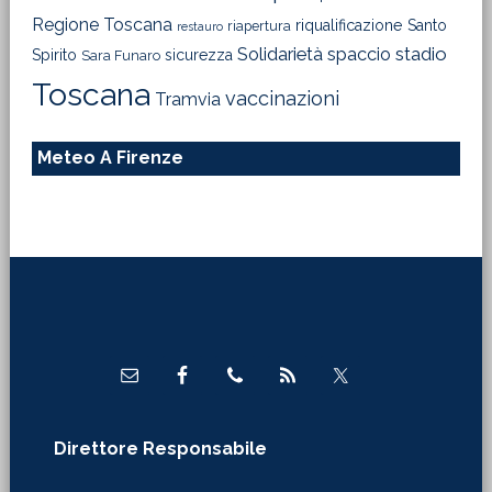
Regione Toscana
riqualificazione
Santo
riapertura
restauro
Solidarietà
stadio
spaccio
Spirito
sicurezza
Sara Funaro
Toscana
vaccinazioni
Tramvia
Meteo A Firenze
Footer
Direttore Responsabile