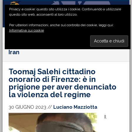
Passa
Passa
Passa
Passa
Privacy e cookie: questo sito utilizza i cookie. Continuando a utilizzare
alla
al
alla
al
questo sito web, acconsenti al loro utilizzo.
navigazione
contenuto
barra
piè
Per ulteriori informazioni, anche sul controllo dei cookie, leggi qui:
primaria
principale
laterale
di
Informativa sui cookie
primaria
pagina
MENU
Iran
Toomaj Salehi cittadino
onorario di Firenze: è in
prigione per aver denunciato
la violenza del regime
30 GIUGNO 2023
//
Luciano Mazziotta
Il