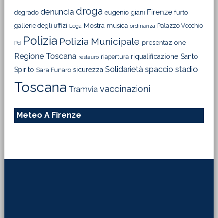
droga
denuncia
Firenze
degrado
eugenio giani
furto
Mostra
gallerie degli uffizi
musica
Palazzo Vecchio
Lega
ordinanza
Polizia
Polizia Municipale
presentazione
Pd
Regione Toscana
riqualificazione
Santo
riapertura
restauro
Solidarietà
stadio
spaccio
Spirito
sicurezza
Sara Funaro
Toscana
vaccinazioni
Tramvia
Meteo A Firenze
Footer