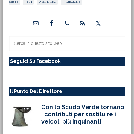
ESISTE
,
IRAN
,
ORSO D'ORO
,
PROIEZIONE
Barra
laterale
primaria
Cerca
in
questo
Seguici Su Facebook
sito
web
Il Punto Del Direttore
Con lo Scudo Verde tornano
i contributi per sostituire i
veicoli più inquinanti