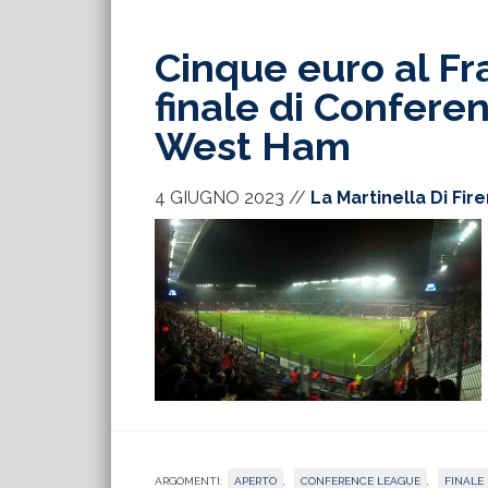
Cinque euro al Fra
finale di Conferen
West Ham
4 GIUGNO 2023
//
La Martinella Di Fir
ARGOMENTI:
APERTO
,
CONFERENCE LEAGUE
,
FINALE