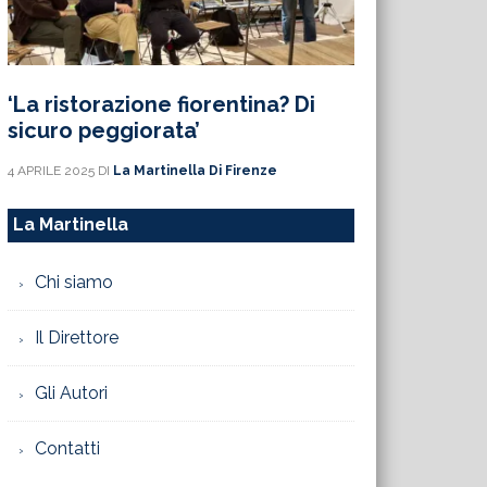
‘La ristorazione fiorentina? Di
sicuro peggiorata’
4 APRILE 2025
DI
La Martinella Di Firenze
La Martinella
Chi siamo
Il Direttore
Gli Autori
Contatti