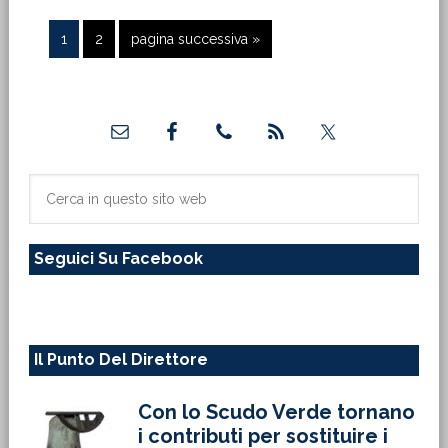
Pagina
Pagina
Vai
1
2
pagina successiva »
alla
Barra
laterale
primaria
Cerca
in
questo
Seguici Su Facebook
sito
web
Il Punto Del Direttore
Con lo Scudo Verde tornano
i contributi per sostituire i