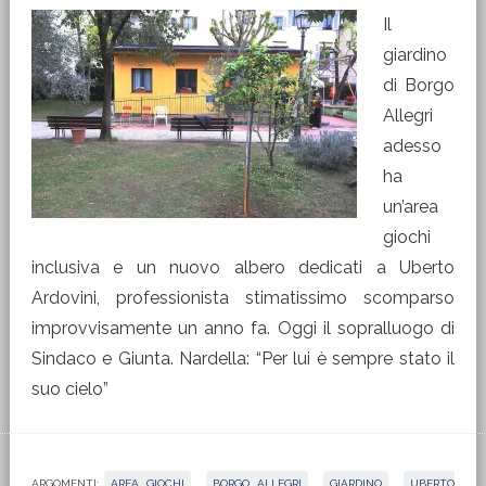
Il
giardino
di Borgo
Allegri
adesso
ha
un’area
giochi
inclusiva e un nuovo albero dedicati a Uberto
Ardovini, professionista stimatissimo scomparso
improvvisamente un anno fa. Oggi il sopralluogo di
Sindaco e Giunta. Nardella: “Per lui è sempre stato il
suo cielo”
ARGOMENTI:
AREA GIOCHI
,
BORGO ALLEGRI
,
GIARDINO
,
UBERTO