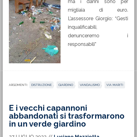
ma i danni sono per
migliaia di euro.
L’assessore Giorgio: “Gesti
inqualificabili,
denunceremo i
responsabili”
ARGOMENTI:
DISTRUZIONE
,
GIARDINO
,
VANDALISMO
,
VIA MARITI
E i vecchi capannoni
abbandonati si trasformarono
in un verde giardino
27 LUGLIO 2022
//
Luciano Mazziotta