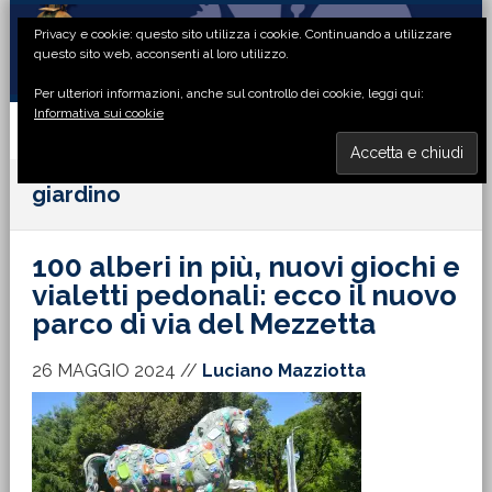
Passa
Passa
Passa
Passa
Privacy e cookie: questo sito utilizza i cookie. Continuando a utilizzare
alla
al
alla
al
questo sito web, acconsenti al loro utilizzo.
navigazione
contenuto
barra
piè
Per ulteriori informazioni, anche sul controllo dei cookie, leggi qui:
primaria
principale
laterale
di
Informativa sui cookie
primaria
pagina
MENU
giardino
100 alberi in più, nuovi giochi e
vialetti pedonali: ecco il nuovo
parco di via del Mezzetta
26 MAGGIO 2024
//
Luciano Mazziotta