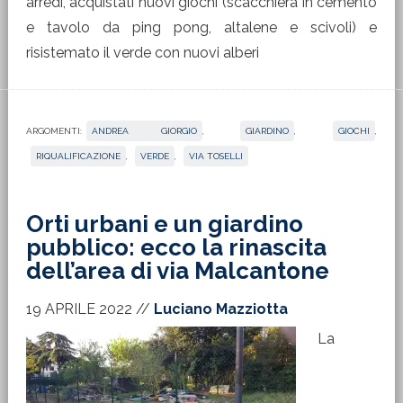
arredi, acquistati nuovi giochi (scacchiera in cemento
e tavolo da ping pong, altalene e scivoli) e
risistemato il verde con nuovi alberi
ARGOMENTI:
ANDREA GIORGIO
,
GIARDINO
,
GIOCHI
,
RIQUALIFICAZIONE
,
VERDE
,
VIA TOSELLI
Orti urbani e un giardino
pubblico: ecco la rinascita
dell’area di via Malcantone
19 APRILE 2022
//
Luciano Mazziotta
La