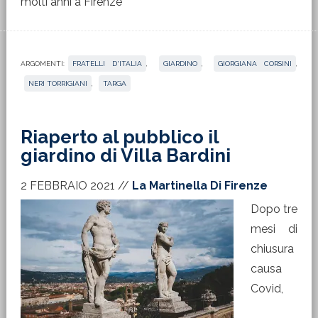
molti anni a Firenze”
ARGOMENTI:
FRATELLI D'ITALIA
,
GIARDINO
,
GIORGIANA CORSINI
,
NERI TORRIGIANI
,
TARGA
Riaperto al pubblico il
giardino di Villa Bardini
2 FEBBRAIO 2021
//
La Martinella Di Firenze
Dopo tre
mesi di
chiusura
causa
Covid,