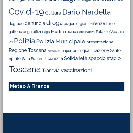
Covid-19
Dario Nardella
Cultura
droga
denuncia
Firenze
degrado
eugenio giani
furto
Mostra
gallerie degli uffizi
musica
Palazzo Vecchio
Lega
ordinanza
Polizia
Polizia Municipale
presentazione
Pd
Regione Toscana
riqualificazione
Santo
riapertura
restauro
Solidarietà
stadio
spaccio
Spirito
sicurezza
Sara Funaro
Toscana
vaccinazioni
Tramvia
Meteo A Firenze
Footer