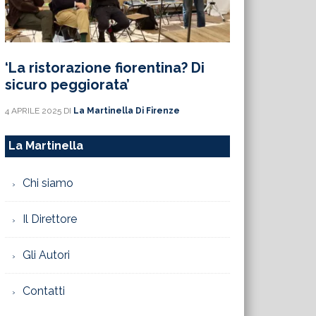
‘La ristorazione fiorentina? Di
sicuro peggiorata’
4 APRILE 2025
DI
La Martinella Di Firenze
La Martinella
Chi siamo
Il Direttore
Gli Autori
Contatti