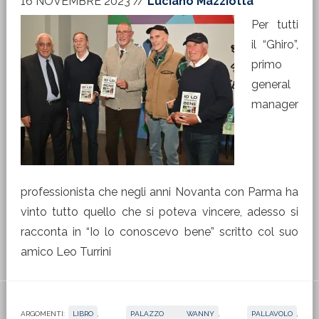
16 NOVEMBRE 2023
//
Luciano Mazziotta
Per tutti
il “Ghiro”,
primo
general
manager
professionista che negli anni Novanta con Parma ha
vinto tutto quello che si poteva vincere, adesso si
racconta in “Io lo conoscevo bene” scritto col suo
amico Leo Turrini
ARGOMENTI:
LIBRO
,
PALAZZO WANNY
,
PALLAVOLO
,