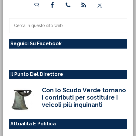
Barra
laterale
primaria
Cerca
in
questo
Seguici Su Facebook
sito
web
Il Punto Del Direttore
Con lo Scudo Verde tornano
i contributi per sostituire i
veicoli più inquinanti
Attualità E Politica