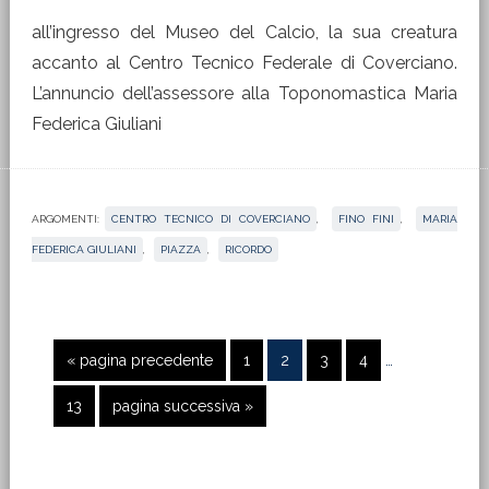
all’ingresso del Museo del Calcio, la sua creatura
accanto al Centro Tecnico Federale di Coverciano.
L’annuncio dell’assessore alla Toponomastica Maria
Federica Giuliani
ARGOMENTI:
CENTRO TECNICO DI COVERCIANO
,
FINO FINI
,
MARIA
FEDERICA GIULIANI
,
PIAZZA
,
RICORDO
Pagine
Vai
Pagina
Pagina
Pagina
Pagina
«
pagina precedente
1
2
3
4
…
interim
alla
omesse
Pagina
Vai
13
pagina successiva »
alla