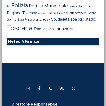
Polizia
Polizia Municipale
presentazione
Pd
Regione Toscana
riqualificazione
Santo
riapertura
restauro
Solidarietà
stadio
spaccio
Spirito
sicurezza
Sara Funaro
Toscana
vaccinazioni
Tramvia
Meteo A Firenze
Footer
Direttore Responsabile