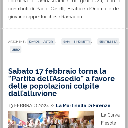
fiorentina e ambasciatrice di gentilezza, con i
contributi di Paolo Caselli, Beatrice d’Onofrio e del
giovane rapper lucchese Ramadon
ARGOMENTI:
DAVIDE ASTORI
,
GAIA SIMONETTI
,
GENTILEZZA
,
LIBRO
Sabato 17 febbraio torna la
“Partita dell’Assedio” a favore
delle popolazioni colpite
dall’alluvione
13 FEBBRAIO 2024
//
La Martinella Di Firenze
La Curva
Fiesole