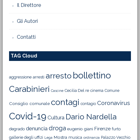
Il Direttore
Gli Autori
Contatti
TAG Cloud
bollettino
arresto
aggressione
arresti
Carabinieri
Cecilia Del re
cinema
Comune
Cascine
contagi
Coronavirus
Consiglio comunale
contagio
Covid-19
Dario Nardella
Cultura
droga
denuncia
Firenze
degrado
eugenio giani
furto
Mostra
gallerie degli uffizi
musica
Palazzo Vecchio
Lega
ordinanza