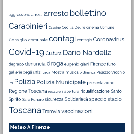
bollettino
arresto
aggressione
arresti
Carabinieri
Cecilia Del re
cinema
Comune
Cascine
contagi
Coronavirus
Consiglio comunale
contagio
Covid-19
Dario Nardella
Cultura
droga
denuncia
Firenze
degrado
eugenio giani
furto
Mostra
gallerie degli uffizi
musica
Palazzo Vecchio
Lega
ordinanza
Polizia
Polizia Municipale
presentazione
Pd
Regione Toscana
riqualificazione
Santo
riapertura
restauro
Solidarietà
stadio
spaccio
Spirito
sicurezza
Sara Funaro
Toscana
vaccinazioni
Tramvia
Meteo A Firenze