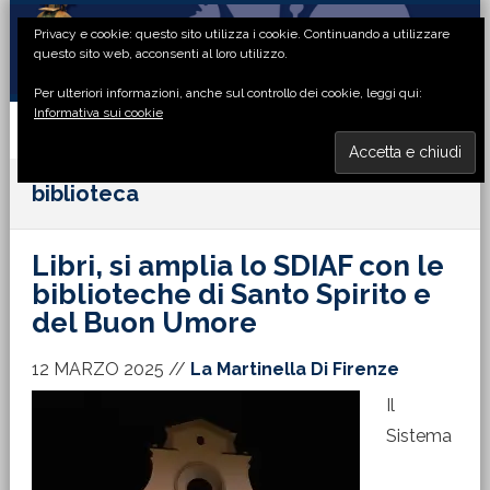
Passa
Passa
Passa
Passa
Privacy e cookie: questo sito utilizza i cookie. Continuando a utilizzare
alla
al
alla
al
questo sito web, acconsenti al loro utilizzo.
navigazione
contenuto
barra
piè
Per ulteriori informazioni, anche sul controllo dei cookie, leggi qui:
primaria
principale
laterale
di
Informativa sui cookie
primaria
pagina
MENU
biblioteca
Libri, si amplia lo SDIAF con le
biblioteche di Santo Spirito e
del Buon Umore
12 MARZO 2025
//
La Martinella Di Firenze
Il
Sistema