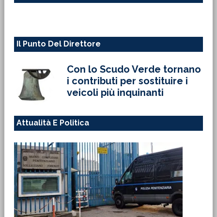
web
Il Punto Del Direttore
Con lo Scudo Verde tornano
i contributi per sostituire i
veicoli più inquinanti
Attualità E Politica