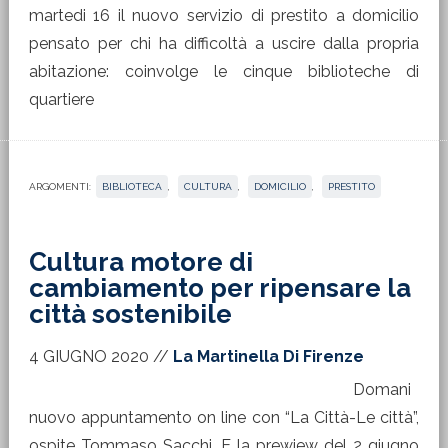
martedi 16 il nuovo servizio di prestito a domicilio
pensato per chi ha difficoltà a uscire dalla propria
abitazione: coinvolge le cinque biblioteche di
quartiere
ARGOMENTI:
BIBLIOTECA
,
CULTURA
,
DOMICILIO
,
PRESTITO
Cultura motore di
cambiamento per ripensare la
città sostenibile
4 GIUGNO 2020
//
La Martinella Di Firenze
Domani
nuovo appuntamento on line con “La Città-Le città”,
ospite Tommaso Sacchi. E la prewiew del 2 giugno