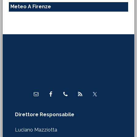
Meteo A Firenze
Footer
Direttore Responsabile
Luciano Mazziotta
WebMaster
Claudio Tirinnanzi