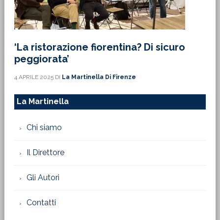
‘La ristorazione fiorentina? Di sicuro
peggiorata’
4 APRILE 2025
DI
La Martinella Di Firenze
La Martinella
Chi siamo
Il Direttore
Gli Autori
Contatti