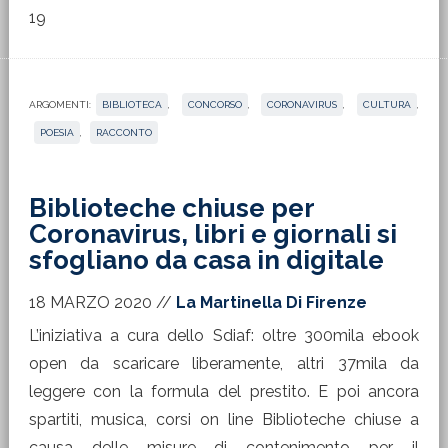
19
ARGOMENTI:
BIBLIOTECA
,
CONCORSO
,
CORONAVIRUS
,
CULTURA
,
POESIA
,
RACCONTO
Biblioteche chiuse per
Coronavirus, libri e giornali si
sfogliano da casa in digitale
18 MARZO 2020
//
La Martinella Di Firenze
L’iniziativa a cura dello Sdiaf: oltre 300mila ebook
open da scaricare liberamente, altri 37mila da
leggere con la formula del prestito. E poi ancora
spartiti, musica, corsi on line Biblioteche chiuse a
causa delle misure di contenimento per il