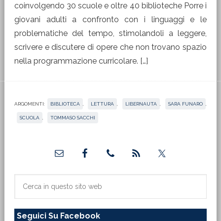
coinvolgendo 30 scuole e oltre 40 biblioteche Porre i
giovani adulti a confronto con i linguaggi e le
problematiche del tempo, stimolandoli a leggere,
scrivere e discutere di opere che non trovano spazio
nella programmazione curricolare. […]
ARGOMENTI:
BIBLIOTECA
,
LETTURA
,
LIBERNAUTA
,
SARA FUNARO
,
SCUOLA
,
TOMMASO SACCHI
Barra
laterale
primaria
Cerca
in
questo
Seguici Su Facebook
sito