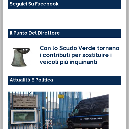
Seguici Su Facebook
sito
web
Il Punto Del Direttore
Con lo Scudo Verde tornano
i contributi per sostituire i
veicoli più inquinanti
Attualità E Politica