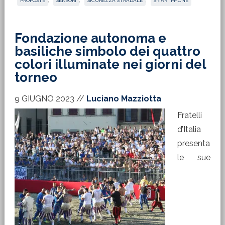
PROPOSTE
,
SENSORI
,
SICUREZZA STRADALE
,
SMARTPHONE
Fondazione autonoma e
basiliche simbolo dei quattro
colori illuminate nei giorni del
torneo
9 GIUGNO 2023
//
Luciano Mazziotta
Fratelli
d’Italia
presenta
le sue