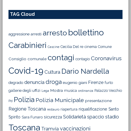
TAG Cloud
bollettino
arresto
aggressione
arresti
Carabinieri
Cecilia Del re
cinema
Comune
Cascine
contagi
Coronavirus
Consiglio comunale
contagio
Covid-19
Dario Nardella
Cultura
droga
denuncia
Firenze
degrado
eugenio giani
furto
Mostra
gallerie degli uffizi
musica
Palazzo Vecchio
Lega
ordinanza
Polizia
Polizia Municipale
presentazione
Pd
Regione Toscana
riqualificazione
Santo
riapertura
restauro
Solidarietà
stadio
spaccio
Spirito
sicurezza
Sara Funaro
Toscana
vaccinazioni
Tramvia