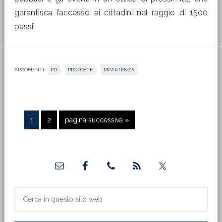
garantisca l’accesso ai cittadini nel raggio di 1500
passi”
ARGOMENTI:
PD
,
PROPOSTE
,
RIPARTENZA
Pagina
Pagina
Vai
1
2
pagina successiva »
alla
Barra
laterale
primaria
Cerca
in
questo