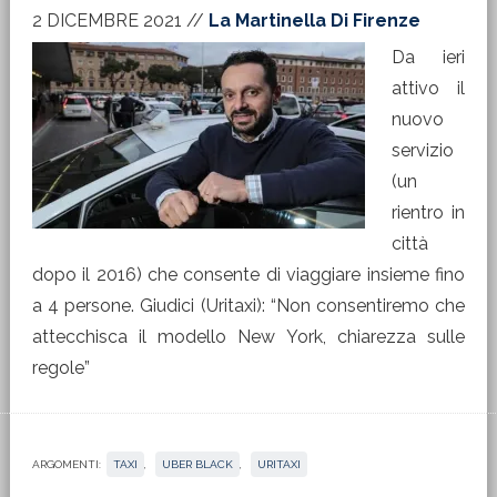
2 DICEMBRE 2021
//
La Martinella Di Firenze
Da ieri
attivo il
nuovo
servizio
(un
rientro in
città
dopo il 2016) che consente di viaggiare insieme fino
a 4 persone. Giudici (Uritaxi): “Non consentiremo che
attecchisca il modello New York, chiarezza sulle
regole”
ARGOMENTI:
TAXI
,
UBER BLACK
,
URITAXI