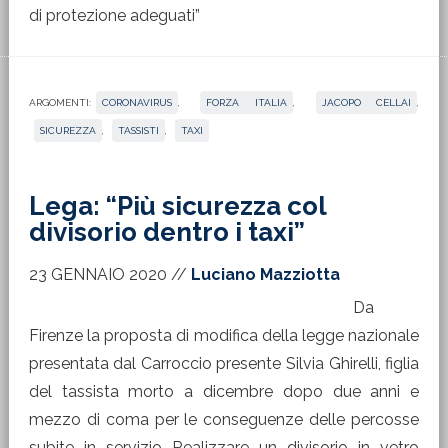
di protezione adeguati”
ARGOMENTI:
CORONAVIRUS
,
FORZA ITALIA
,
JACOPO CELLAI
,
SICUREZZA
,
TASSISTI
,
TAXI
Lega: “Più sicurezza col
divisorio dentro i taxi”
23 GENNAIO 2020
//
Luciano Mazziotta
Da
Firenze la proposta di modifica della legge nazionale
presentata dal Carroccio presente Silvia Ghirelli, figlia
del tassista morto a dicembre dopo due anni e
mezzo di coma per le conseguenze delle percosse
subite in servizio Realizzare un divisorio in vetro