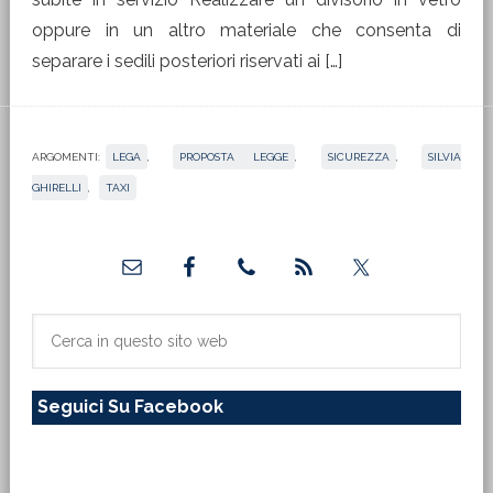
oppure in un altro materiale che consenta di
separare i sedili posteriori riservati ai […]
ARGOMENTI:
LEGA
,
PROPOSTA LEGGE
,
SICUREZZA
,
SILVIA
GHIRELLI
,
TAXI
Barra
laterale
primaria
Cerca
in
questo
Seguici Su Facebook
sito
web