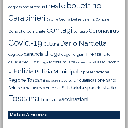
bollettino
arresto
aggressione
arresti
Carabinieri
Cecilia Del re
cinema
Comune
Cascine
contagi
Coronavirus
Consiglio comunale
contagio
Covid-19
Dario Nardella
Cultura
droga
denuncia
Firenze
degrado
eugenio giani
furto
Mostra
gallerie degli uffizi
musica
Palazzo Vecchio
Lega
ordinanza
Polizia
Polizia Municipale
presentazione
Pd
Regione Toscana
riqualificazione
Santo
riapertura
restauro
Solidarietà
stadio
spaccio
Spirito
sicurezza
Sara Funaro
Toscana
vaccinazioni
Tramvia
Meteo A Firenze