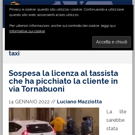
Passa
Passa
Passa
Passa
Privacy e cookie: questo sito utilizza i cookie. Continuando a utilizzare
alla
al
alla
al
questo sito web, acconsenti al loro utilizzo.
navigazione
contenuto
barra
piè
Per ulteriori informazioni, anche sul controllo dei cookie, leggi qui:
primaria
principale
laterale
di
Informativa sui cookie
primaria
pagina
MENU
taxi
Sospesa la licenza al tassista
che ha picchiato la cliente in
via Tornabuoni
14 GENNAIO 2022
//
Luciano Mazziotta
La lite
sarebbe
stata