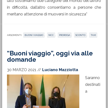
lato sosteniamo due categorie del mondo del lavoro
in difficoltà, dall’altro consentiamo a persone che
meritano attenzione di muoversi in sicurezza”
ARGOMENTI:
BUONI VIAGGIO
,
NCC
,
PROROGA
,
SCONTO
,
TAXI
“Buoni viaggio”, oggi via alle
domande
30 MARZO 2021
//
Luciano Mazziotta
Saranno
destinati
a