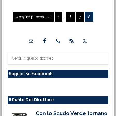
Pagine
Vai
Pagina
Pagina
Pagina
Pagina
«
pagina precedente
1
…
6
7
8
interim
alla
omesse
Barra
laterale
primaria
Cerca
in
questo
Seguici Su Facebook
sito
web
Il Punto Del Direttore
Con lo Scudo Verde tornano