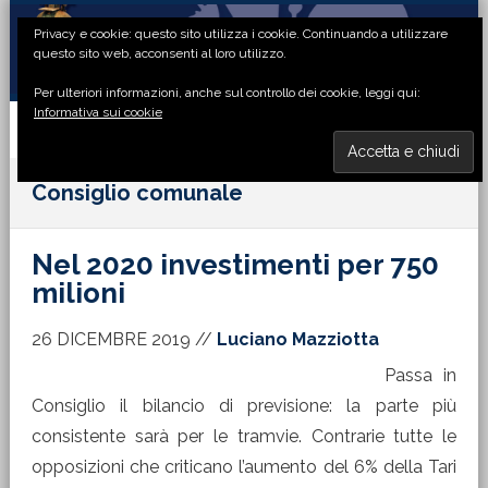
Passa
Passa
Passa
Passa
Privacy e cookie: questo sito utilizza i cookie. Continuando a utilizzare
alla
al
alla
al
questo sito web, acconsenti al loro utilizzo.
navigazione
contenuto
barra
piè
Per ulteriori informazioni, anche sul controllo dei cookie, leggi qui:
primaria
principale
laterale
di
Informativa sui cookie
primaria
pagina
MENU
Consiglio comunale
Nel 2020 investimenti per 750
milioni
26 DICEMBRE 2019
//
Luciano Mazziotta
Passa in
Consiglio il bilancio di previsione: la parte più
consistente sarà per le tramvie. Contrarie tutte le
opposizioni che criticano l’aumento del 6% della Tari