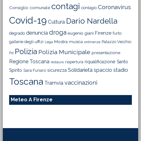
contagi
Coronavirus
Consiglio comunale
contagio
Covid-19
Dario Nardella
Cultura
droga
denuncia
Firenze
degrado
eugenio giani
furto
Mostra
gallerie degli uffizi
musica
Palazzo Vecchio
Lega
ordinanza
Polizia
Polizia Municipale
presentazione
Pd
Regione Toscana
riqualificazione
Santo
riapertura
restauro
Solidarietà
stadio
spaccio
Spirito
sicurezza
Sara Funaro
Toscana
vaccinazioni
Tramvia
Meteo A Firenze