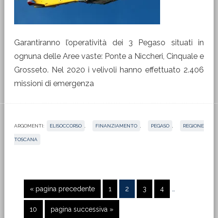
Garantiranno l’operatività dei 3 Pegaso situati in
ognuna delle Aree vaste: Ponte a Niccheri, Cinquale e
Grosseto. Nel 2020 i velivoli hanno effettuato 2.406
missioni di emergenza
ARGOMENTI:
ELISOCCORSO
,
FINANZIAMENTO
,
PEGASO
,
REGIONE
TOSCANA
Pagine
Vai
Pagina
Pagina
Pagina
Pagina
«
pagina precedente
1
2
3
4
…
interim
alla
omesse
Pagina
Vai
10
pagina successiva »