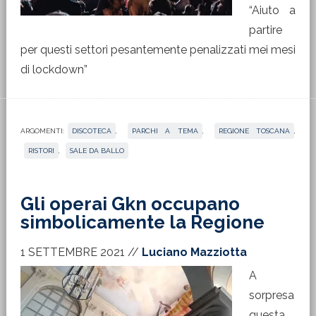
“Aiuto a
partire
per questi settori pesantemente penalizzati mei mesi
di lockdown”
ARGOMENTI:
DISCOTECA
,
PARCHI A TEMA
,
REGIONE TOSCANA
,
RISTORI
,
SALE DA BALLO
Gli operai Gkn occupano
simbolicamente la Regione
1 SETTEMBRE 2021
//
Luciano Mazziotta
A
sorpresa
questa