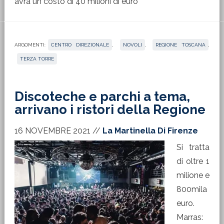
avrà un costo di 40 milioni di euro
ARGOMENTI:
CENTRO DIREZIONALE
,
NOVOLI
,
REGIONE TOSCANA
,
TERZA TORRE
Discoteche e parchi a tema,
arrivano i ristori della Regione
16 NOVEMBRE 2021
//
La Martinella Di Firenze
Si tratta
di oltre 1
milione e
800mila
euro.
Marras: