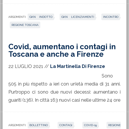
ARGOMENTI:
GKN INDOTTO
,
GKN LICENZIAMENTI
,
INCONTRO
,
REGIONE TOSCANA
Covid, aumentano i contagi in
Toscana e anche a Firenze
22 LUGLIO 2021
//
La Martinella Di Firenze
Sono
505 in più rispetto a ieri con un’età media di 31 anni.
Purtroppo ci sono due nuovi decessi: aumentano i
guariti (136). In città 163 nuovi casi nelle ultime 24 ore
ARGOMENTI:
BOLLETTINO
,
CONTAGI
,
COVID-19
,
REGIONE