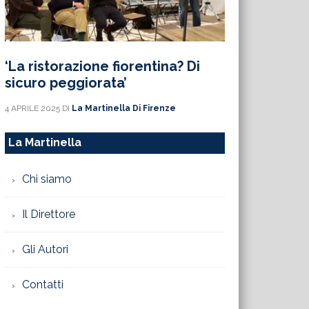
‘La ristorazione fiorentina? Di
sicuro peggiorata’
4 APRILE 2025
DI
La Martinella Di Firenze
La Martinella
Chi siamo
Il Direttore
Gli Autori
Contatti