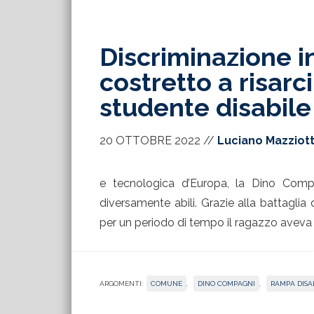
Discriminazione i
costretto a risarc
studente disabile
20 OTTOBRE 2022
//
Luciano Mazziot
e tecnologica d’Europa, la Dino Com
diversamente abili. Grazie alla battaglia
per un periodo di tempo il ragazzo aveva 
ARGOMENTI:
COMUNE
,
DINO COMPAGNI
,
RAMPA DISA