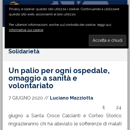
Passa
Passa
Passa
Passa
Privacy e cookie: questo sito utilizza i cookie. Continuando a utilizzare
alla
al
alla
al
questo sito web, acconsenti al loro utilizzo.
navigazione
contenuto
barra
piè
Per ulteriori informazioni, anche sul controllo dei cookie, leggi qui:
primaria
principale
laterale
di
Informativa sui cookie
primaria
pagina
MENU
Solidarietà
Un palio per ogni ospedale,
omaggio a sanità e
volontariato
7 GIUGNO 2020
//
Luciano Mazziotta
Il 24
giugno a Santa Croce Calcianti e Corteo Storico
ringrazieranno chi ha alleviato le sofferenze di malati