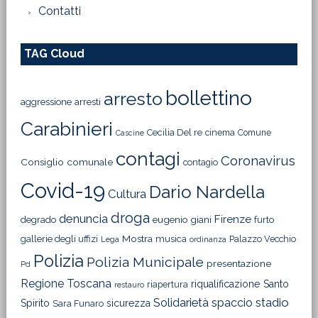
Contatti
TAG Cloud
bollettino
arresto
aggressione
arresti
Carabinieri
Cecilia Del re
cinema
Comune
Cascine
contagi
Coronavirus
Consiglio comunale
contagio
Covid-19
Dario Nardella
Cultura
droga
denuncia
Firenze
degrado
eugenio giani
furto
Mostra
gallerie degli uffizi
musica
Palazzo Vecchio
Lega
ordinanza
Polizia
Polizia Municipale
presentazione
Pd
Regione Toscana
riqualificazione
Santo
riapertura
restauro
Solidarietà
stadio
spaccio
Spirito
sicurezza
Sara Funaro