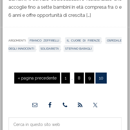
accoglie fino a sette bambini in età compresa fra 0 e
6 anni e offre opportunità di crescita […]
ARGOMENTI:
FRANCO ZEFFIRELLI
,
IL CUORE DI FIRENZE
,
OSPEDALE
DEGLI INNOCENTI
,
SOLIDARIETÀ
,
STEFANO BARAGLI
Pagine
Vai
Pagina
Pagina
Pagina
Pagina
«
pagina precedente
1
…
8
9
10
interim
alla
omesse
Barra
laterale
primaria
Cerca
in