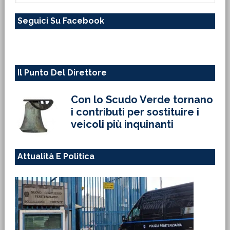
questo
Seguici Su Facebook
sito
web
Il Punto Del Direttore
Con lo Scudo Verde tornano
i contributi per sostituire i
veicoli più inquinanti
Attualità E Politica