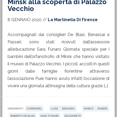
Minsk alla scoperta di Palazzo
Vecchio
8 GENNAIO 2020
//
La Martinella Di Firenze
Accompagnati dai consiglieri De Blasi, Benassai e
Passeri, sono stati ricevuti dall’assessore
all’educazione Sara Funaro Giornata speciale per i
bambini dell’orfanotrofio di Minsk che hanno visitato
il museo di Palazzo Vecchio. I piccoli, accolti in questi
giorni dalle famiglie fiorentine attraverso
l’associazione Puer, hanno avuto infatti l’occasione di
vivere una giornata all’insegna della cultura grazie […]
ARGOMENTI:
CHERNOBIL
,
LUIGI BENASSAI
,
MARCO PASSERI
,
ROBERTO DE BLASI
,
SARA FUNARO
,
SOLIDARIETÀ