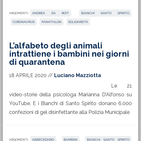
ARGOMENTI:
ANDREA DA ROIT
,
BIANCHI SANTO SPIRITO
,
CORONAVIRUS
,
PANATHLON
,
SOLIDARIETÀ
L’alfabeto degli animali
intrattiene i bambini nei giorni
di quarantena
18 APRILE 2020
//
Luciano Mazziotta
Le 21
video-storie della psicologa Marianna D’Alfonso su
YouTube. E i Bianchi di Santo Spirito donano 6.000
confezioni di gel disinfettante alla Polizia Municipale
ARGOMENTI:
ABBECEDARIO
,
BAMBINI
,
BIANCHI SANTO SPIRITO
,