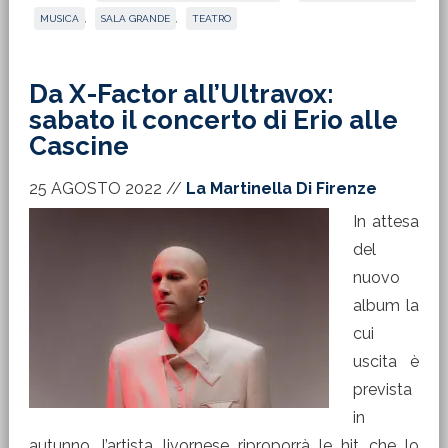
MUSICA
,
SALA GRANDE
,
TEATRO
Da X-Factor all’Ultravox:
sabato il concerto di Erio alle
Cascine
25 AGOSTO 2022
//
La Martinella Di Firenze
In attesa
del
nuovo
album la
cui
uscita è
prevista
in
autunno, l’artista livornese riproporrà le hit che lo