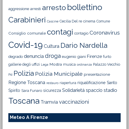
bollettino
arresto
aggressione
arresti
Carabinieri
Cecilia Del re
cinema
Comune
Cascine
contagi
Coronavirus
Consiglio comunale
contagio
Covid-19
Dario Nardella
Cultura
droga
denuncia
Firenze
degrado
eugenio giani
furto
Mostra
gallerie degli uffizi
musica
Palazzo Vecchio
Lega
ordinanza
Polizia
Polizia Municipale
presentazione
Pd
Regione Toscana
riqualificazione
Santo
riapertura
restauro
Solidarietà
stadio
spaccio
Spirito
sicurezza
Sara Funaro
Toscana
vaccinazioni
Tramvia
Meteo A Firenze