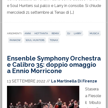
e Soul Hunters sul palco e Larry in consolle. Si chiude
mercoledì 21 settembre al Tenax di […]
ARGOMENTI:
ANNI HOTTANTA REMIX
,
DJ LARRY
,
MUSICA
,
PANKOW
,
SOUL HUNTERS
,
TENAX
Ensenble Symphony Orchestra
e Calibro 35: doppio omaggio
a Ennio Morricone
13 SETTEMBRE 2022
//
La Martinella Di Firenze
Stasera
a Fiesole
il tributo